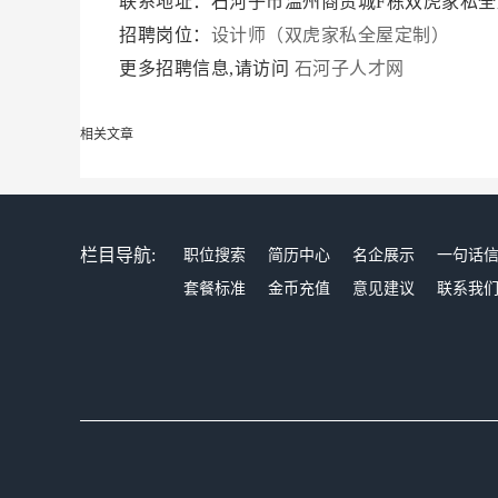
联系地址：石河子市温州商贸城F栋双虎家私全
招聘岗位：
设计师（双虎家私全屋定制）
更多招聘信息,请访问
石河子人才网
相关文章
栏目导航:
职位搜索
简历中心
名企展示
一句话
套餐标准
金币充值
意见建议
联系我