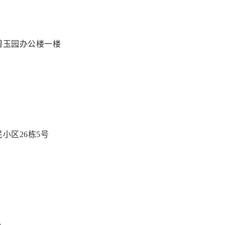
碧玉园办公楼一楼
小区26栋5号
号