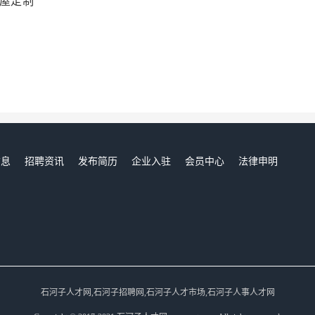
屋定制
信息
招聘资讯
发布简历
企业入驻
会员中心
法律申明
们
石河子人才网,石河子招聘网,石河子人才市场,石河子人事人才网