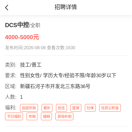
招聘详情
DCS中控
/全职
4000-5000元
发布时间:2026-08-08 查看次数:1630
类别:
技工/普工
要求:
性别女性/ 学历大专/经验不限/年龄30岁以下
区域:
新疆石河子市开发北三东路36号
人数:
1
福利:
加班补助
餐补
包住
医保
社保
住房公积金
节日福利
年假
婚假
其他补助