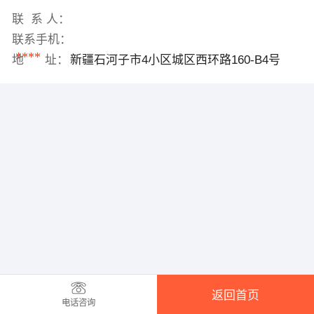
联 系 人：
联系手机：
****
地 址：
新疆石河子市4小区城区西环路160-B4号
返回首页
电话咨询